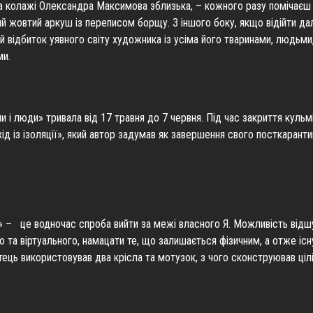
а колажі Олександра Максимова зблизька, – кожного разу помічаєш 
й жовтий аркуш із переписом борщу. З іншого боку, якщо відійти дал
ший відбиток уявного світу художника із усіма його тваринами, людьм
ами.
и і люди» тривала від 17 травня до 7 червня. Під час закриття кульм
д із ізоляції», який автор задумав як завершення свого посткаранти
ії» – це водночас спроба вийти за межі власного Я. Можливість від
го та віртуального, намацати те, що залишається фізичним, а отже існ
ць використовував два крісла та мотузок, з чого сконструював цілі