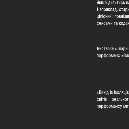
Якщо дивитись н
Наприклад, стари
цілісний і повні
сенсами та код
Виставка «Тварин
перформанс «Вихі
«Вихід із ізоляц
світів – реально
перформансу мите