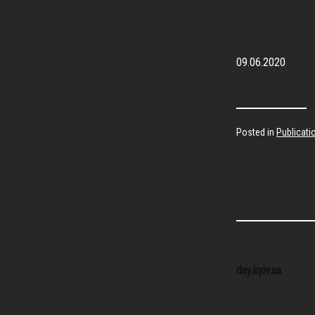
09.06.2020
Posted in
Publicati
Post
day.kyiv.ua
naviga