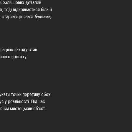
безліч нових деталей.
і, тоді відкривається більш
и, старими речами, буквами,
інацією заходу став
нного проєкту.
шукати точки перетину обох
ує у реальності. Під час
сний мистецький об’єкт.