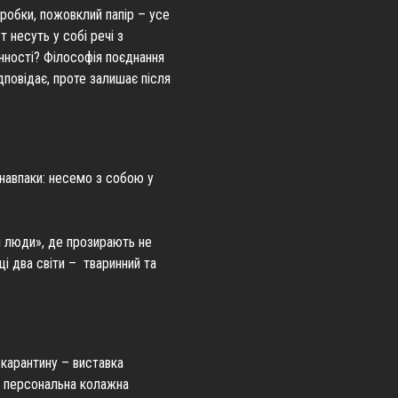
коробки, пожовклий папір – усе
 несуть у собі речі з
нності? Філософія поєднання
дповідає, проте залишає після
 навпаки: несемо з собою у
і люди», де прозирають не
ці два світи – тваринний та
 карантину – виставка
 персональна колажна