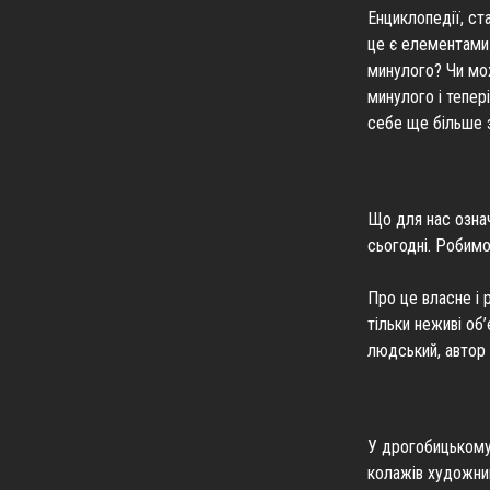
Енциклопедії, ста
це є елементами 
минулого? Чи мож
минулого і тепер
себе ще більше з
Що для нас означ
сьогодні. Робимо
Про це власне і
тільки неживі об
людський, автор 
У дрогобицькому 
колажів художни