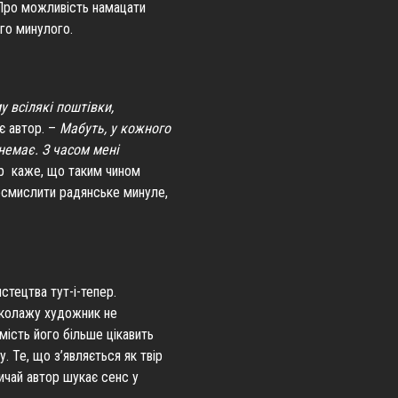
. Про можливість намацати
ого минулого.
у всілякі поштівки,
є автор. –
Мабуть, у кожного
немає. З часом мені
р каже, що таким чином
осмислити радянське минуле,
стецтва тут-і-тепер.
 колажу художник не
мість його більше цікавить
 Те, що з’являється як твір
ичай автор шукає сенс у