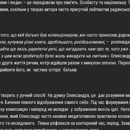
рини і люди» – це передовсім про пам’ять. Особисту та національну
равми, оскільки у творах автора часто присутній лейтмотив радянськ
 того, що мій батько був колекціонером, він часто приносив додом
и, купував різні книги, здебільшого, російськомовні,
– розповіда
йти ще якісь раритетні речі, що нагадають нам про те, чого уже 
 з цим всім зробити,бо було жаль викидати на смітник»
. Олександ
и друге життя речам, котрі відійшли разом з минулою епохою. Пере
рийняти його, як частину історії батьків.
 творить у ручний спосіб. На думку Олександра, це дає розуміння ми
тя. Бачення певного відображення самого себе. Під час формування
у композицію і наперед не вкладає у зображення якоїсь ідеї. Нато
ння, який Олександр часто називає медитативною практикою колажу.
го та несвідомого. Певна рефлексія на конткрений час, період. Зазв