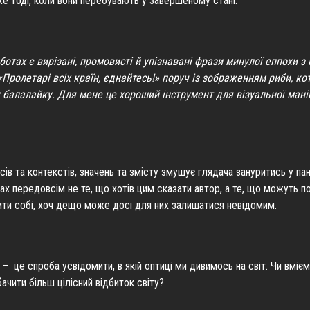
е тоді, коли вони перебувають у завершеному стані.
оботах є вирізані, промовисті й упізнавані фрази минулої еппохи 
«Пролетарі всіх країн, єднайтесь!» поруч із зображенням риби, ко
 балалайку. Для мене це хороший інструмент для візуальної мані
ів та контекстів, значень та змісту змушує глядача зануритись у па
ах передовсім не те, що хотів цим сказати автор, а те, що можуть п
ити собі, хоч дещо може досі для них залишатися невідомим.
 – це спроба усвідомити, в якій оптиці ми дивимось на світ. Чи вмі
побачити більш цілісний відбиток світу?