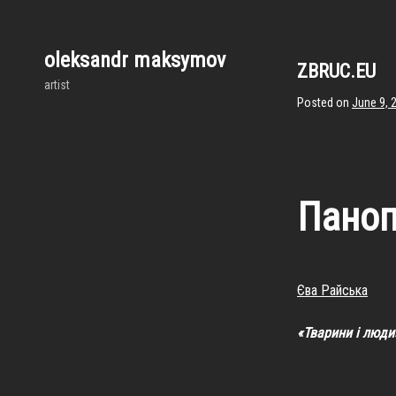
Skip
to
content
oleksandr maksymov
ZBRUC.EU
artist
Posted on
June 9, 
Паноп
Єва Райська
«Тварини і люди