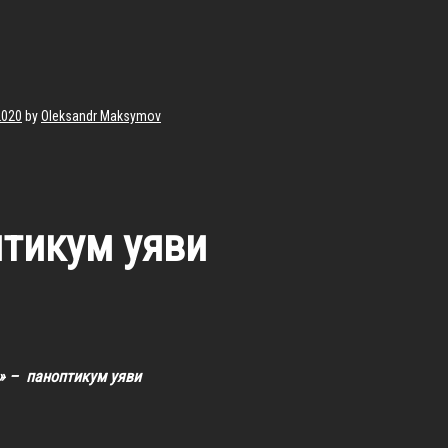
2020
by
Oleksandr Maksymov
тикум уяви
» – паноптикум уяви