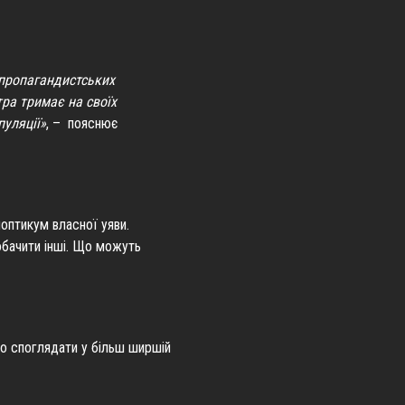
з пропагандистських
тра тримає на своїх
пуляції»
, – пояснює
ноптикум власної уяви.
обачити інші. Що можуть
ємо споглядати у більш ширшій