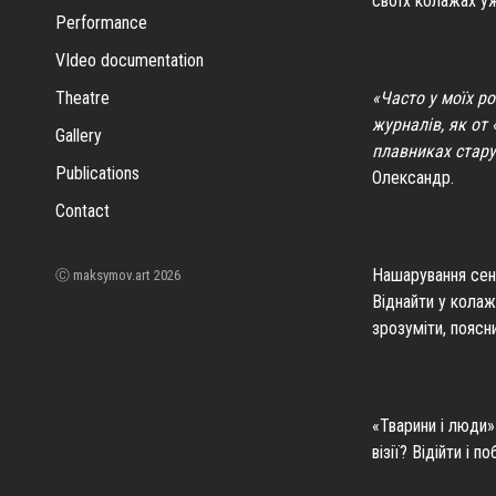
своїх колажах уж
Performance
VIdeo documentation
«Часто у моїх р
Theatre
журналів, як от 
Gallery
плавниках стару
Publications
Олександр.
Contact
Нашарування сенс
Ⓒ maksymov.art 2026
Віднайти у колаж
зрозуміти, поясн
«Тварини і люди»
візії? Відійти і 