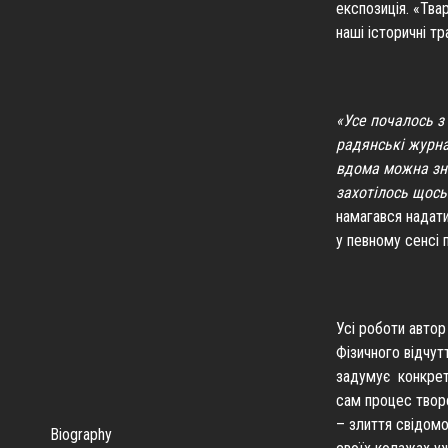
експозиція. «Тва
наші історичні т
«Усе почалось з
радянські журнал
вдома можна зна
захотілось щось
намагався надат
у певному сенсі п
Усі роботи автор
Фізичного відчут
задумує конкретн
сам процес творе
– злиття свідомо
Biography