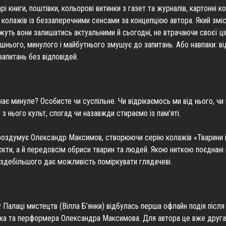
рі книги, поштівки, кольорові витинки з газет та журналів, картонні 
колажів із беззаперечними сенсами за концепцією автора. Який зміст
уть вони залишатись актуальними й сьогодні, не втрачаючи своєї ці
ішнього, минулого і майбутнього змушує до запитань. Або навпаки: ві
апитань без відповідей.
ає минуле? Особисте чи суспільне. Чи відрікаємось ми від нього, чи
 з нього культ, спогад чи назавжди стираємо із пам’яті.
 роздумує Олександр Максимов, створюючи серію колажів «Тварини 
’єкти, а й передовсім обриси тварин та людей. Якою ниткою поєднані 
здебільшого дає можливість поміркувати глядачеві.
Палаці мистецтв (Вілла Б’янки) відбулась перша офлайн подія після
ка та перформера Олександра Максимова. Для автора це вже друга