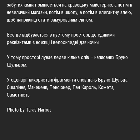
забутих кімнат змінюється на кравецьку майстерню, а потім в
невеличкий магазин, потім в школу, а потім в елегантну алею,
щоб наприкінці стати замурованим світом.
Все це відбувається в пустому просторі, де єдиними
реквізитами є ножиці і велосипедні дзвіночки.
У тому просторі лунає ледве кілька слів – написаних Бруно
Шульцом.
У сценарії використані фрагменти оповідань Бруно Шульца:
Ошаління, Манекени, Пенсіонер, Пан Кароль, Комета,
Самотність.
Photo by Taras Narbut