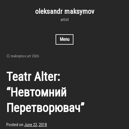
Skip
to
oleksandr maksymov
content
artist
Menu
Ⓒ maksymov.art 2026
Teatr Alter:
“Невтомний
Перетворювач”
Posted on
June 22, 2018