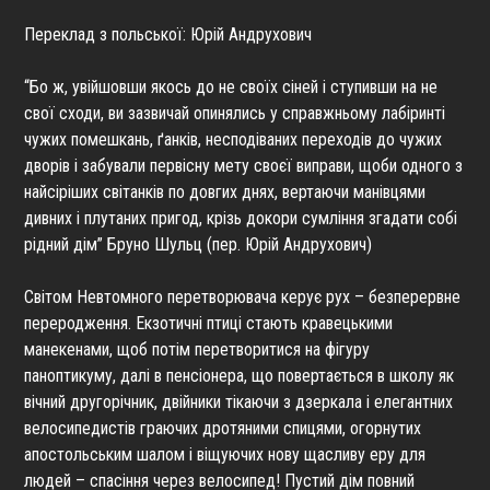
Переклад з польської: Юрій Андрухович
“Бо ж, увійшовши якось до не своїх сіней і ступивши на не
свої сходи, ви зазвичай опинялись у справжньому лабіринті
чужих помешкань, ґанків, несподіваних переходів до чужих
дворів і забували первісну мету своєї виправи, щоби одного з
найсіріших світанків по довгих днях, вертаючи манівцями
дивних і плутаних пригод, крізь докори сумління згадати собі
рідний дім” Бруно Шульц (пер. Юрій Андрухович)
Світом Невтомного перетворювача керує рух – безперервне
переродження. Екзотичні птиці стають кравецькими
манекенами, щоб потім перетворитися на фігуру
паноптикуму, далі в пенсіонера, що повертається в школу як
вічний другорічник, двійники тікаючи з дзеркала і елегантних
велосипедистів граючих дротяними спицями, огорнутих
апостольським шалом і віщуючих нову щасливу еру для
людей – спасіння через велосипед! Пустий дім повний