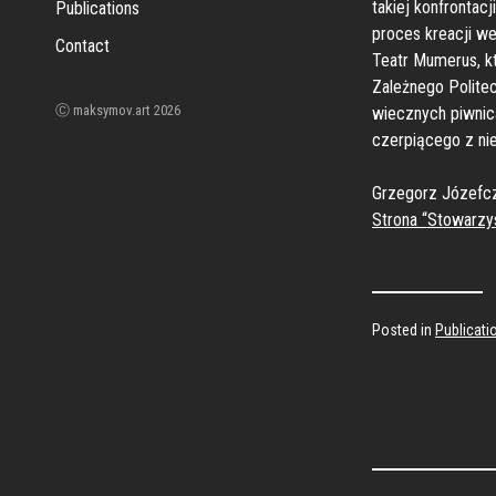
takiej konfrontac
Publications
proces kreacji we
Contact
Teatr Mumerus, k
Zależnego Politec
Ⓒ maksymov.art 2026
wiecznych piwnica
czerpiącego z nie
Grzegorz Józefc
Strona “Stowarzy
Posted in
Publicati