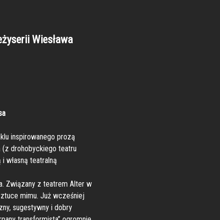
eżyserii Wiesława
sa
klu inspirowanego prozą
 (z drohobyckiego teatru
i własną teatralną
. Związany z teatrem Alter w
 sztuce mimu. Już wcześniej
zny, sugestywny i dobry
rpany transformista” ogromnie