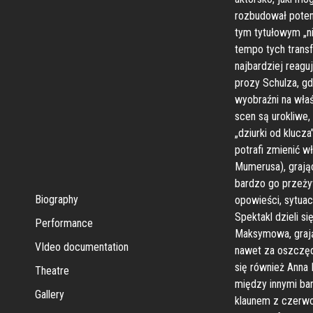
rozbudował potenc
tym tytułowym „n
tempo tych transf
najbardziej reaguj
prozy Schulza, g
wyobraźni na właś
scen są urokliwe
„dziurki od klucz
potrafi zmienić w
Mumerusa), grają
bardzo go przeży
Biography
opowieści, sytua
Spektakl dzieli s
Performance
Maksymowa, grają
VIdeo documentation
nawet za oszczęd
się również Anna
Theatre
między innymi ba
Gallery
klaunem z czerwon