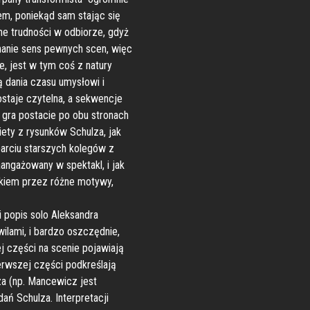
łem, poniekąd sam stając się
e trudności w odbiorze, gdyż
znanie sens pewnych scen, więc
ie, jest w tym coś z natury
 dania czasu umysłowi i
ostaje czytelna, a sekwencje
gra postacie po obu stronach
iety z rysunków Schulza, jak
parciu starszych kolegów z
angażowany w spektakl, i jak
ikiem przez różne motywy,
i popis solo Aleksandra
ilami, i bardzo oszczędnie,
j części na scenie pojawiają
erwszej części podkreślają
a (np. Mancewicz jest
ń Schulza. Interpretacji