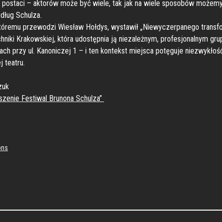
ji postaci – aktorów może być wiele, tak jak na wiele sposobów możemy
dług Schulza.
tóremu przewodzi Wiesław Hołdys, wystawił „Niewyczerpanego transfor
hniki Krakowskiej, która udostępnia ją niezależnym, profesjonalnym gr
ch przy ul. Kanoniczej 1 – i ten kontekst miejsca potęguje niezwykłoś
j teatru.
zuk
szenie Festiwal Brunona Schulza”
ons