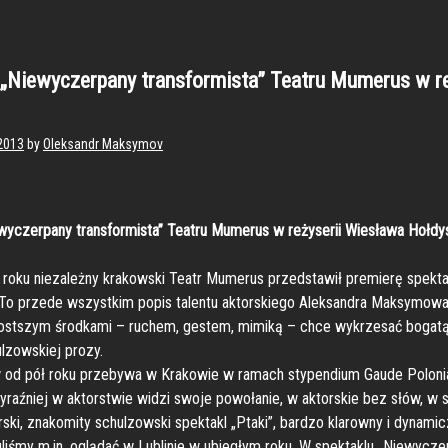
„Niewyczerpany transformista” Teatru Mumerus w r
 2013
by
Oleksandr Maksymov
wyczerpany transformista” Teatru Mumerus w reżyserii Wiesława Hołdy
roku niezależny krakowski Teatr Mumerus przedstawił premierę spekta
 To przede wszystkim popis talentu aktorskiego Aleksandra Maksymowa
prostszym środkami – ruchem, gestem, mimiką – chce wykrzesać bogatą 
ulzowskiej prozy.
d pół roku przebywa w Krakowie w ramach stypendium Gaude Polonia
yraźniej w aktorstwie widzi swoje powołanie, w aktorskie bez słów, w
ski, znakomity schulzowski spektakl „Ptaki”, bardzo klarowny i dynamic
gliśmy m.in. oglądać w Lublinie w ubiegłym roku. W spektaklu „Niewycze