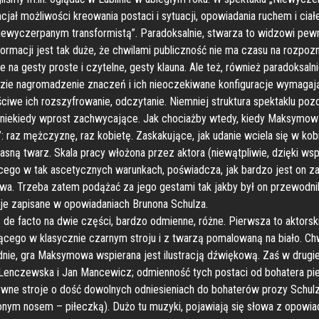
jał możliwości kreowania postaci i sytuacji, opowiadania ruchem i cia
iewyczerpanym transformistą”. Paradoksalnie, stwarza to widzowi pewn
ormacji jest tak duże, że chwilami publiczność nie ma czasu na rozpo
e na gesty proste i czytelne, gesty klauna. Ale też, również paradoksaln
dzie nagromadzenie znaczeń i ich nieoczekiwane konfiguracje wymagają
ciwe ich rozszyfrowanie, odczytanie. Niemniej struktura spektaklu poz
, niekiedy wprost zachwycające. Jak chociażby wtedy, kiedy Maksymow 
a”: raz mężczyznę, raz kobietę. Zaskakujące, jak udanie wciela się w kob
łasną twarz. Skala pracy włożona przez aktora (niewątpliwie, dzięki ws
cego w tak ascetycznych warunkach, poświadcza, jak bardzo jest on za
wa. Trzeba zatem podążać za jego gestami tak jakby był on przewodn
cje zapisane w opowiadaniach Brunona Schulza.
ię de facto na dwie części, bardzo odmienne, różne. Pierwsza to aktorsk
cego w klasycznie czarnym stroju i z twarzą pomalowaną na biało. Chw
nie, gra Maksymowa wspierana jest ilustracją dźwiękową. Zaś w drugie
 Lenczewska i Jan Mancewicz; odmienność tych postaci od bohatera pi
rwne stroje o dość dowolnych odniesieniach do bohaterów prozy Schulz
ym nosem – piłeczką). Dużo tu muzyki, pojawiają się słowa z opowiada