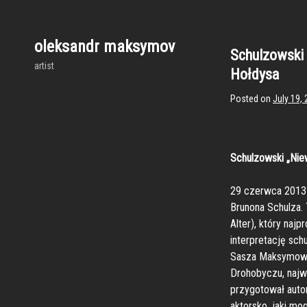
Skip
to
content
oleksandr maksymov
Schulzowski 
artist
Hołdysa
Posted on
July 19,
Schulzowski „Nie
29 czerwca 2013 
Brunona Schulza.
Alter), który naj
interpretację sch
Sasza Maksymow o
Drohobyczu, najw
przygotował autor
aktorsko, jaki mo