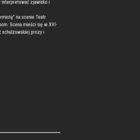
 interpretować zjawisko i
mistę” na scenie Teatr
upom. Scena mieści się w XVI-
ć schulzowskiej prozy i