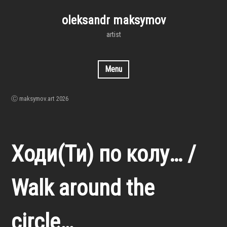
Skip
to
oleksandr maksymov
content
artist
Menu
Ⓒ maksymov.art 2026
Ходи(Ти) по колу… /
Walk around the
circle…